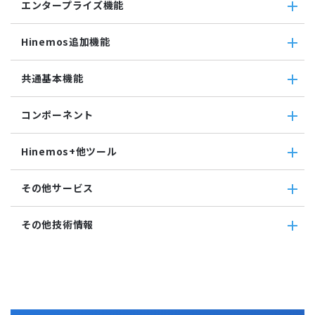
環境構築機能
エンタープライズ機能
検索
ミッションクリティカル（Linux）
システムログ監視
ジョブセッション
蓄積
ミッションクリティカル（Windows）
ログファイル監視
エンタープライズ機能
実行契機
収集
Hinemos追加機能
JMX監視
インシデント管理連携ツール
ジョブ連携送信ジョブ
SQL監視
Grafana
ジョブ連携待機ジョブ
Hinemos追加機能
共通基本機能
SNMPTRAP監視
ユーティリティ機能
ファイルチェックジョブ
Hinemosインシデントダッシュボード
SNMP監視
レポーティング
監視ジョブ
メッセージフィルタ
共通基本機能
HTTPシナリオ監視
ノードマップ
コンポーネント
承認ジョブ
Hinemosセキュリティオプション
セルフチェック
HTTP監視
ジョブマップ
メンテナンス
コンポーネント
Hinemosエージェント監視
Hinemos+他ツール
通知
Hinemosエージェント
Windowsイベント監視
アカウント
Hinemosクライアント
Windows サービス監視
Hinemos+他ツール
カレンダ
その他サービス
Hinemosマネージャ
サービス・ポート監視
google apps
リポジトリ
リソース監視
teams
その他サービス
その他技術情報
プロセス監視
slack
CloudGate UNO
PING監視
ActRecipe
その他技術情報
監視機能全般について
Kompira Pigeon
Jenkins
性能機能
IT Asset コンシェル
Perl
Hinemos SDML
Vim