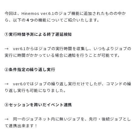
今回は、Hinemos ver.6.1のジョブ機能に追加されたものの中か
ら、以下の
４つ
の機能についてご紹介いたします。
①実行時間予測による終了遅延検知
→
ver6.1からはジョブの実行時間を収集し、いつもよりジョブの
実行に時間がかかっている場合に
通知を行うことが可能です。
②条件指定の繰り返し実行
→ ver6.0ではジョブの繰り返し実行だけでしたが、コマンドの繰
り返し実行も可能になりました。
③セッションを跨いだイベント連携
→ 同一のジョブネット内に無いジョブを、先行・後続ジョブとし
て連携出来ます！