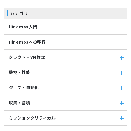
カテゴリ
Hinemos入門
Hinemosへの移行
クラウド・VM管理
クラウド・VM管理
監視・性能
クラウド・VM共通
クラウド管理機能(AWS)
監視・性能
ジョブ・自動化
VM管理機能
パケットキャプチャ監視
カスタムトラップ監視
ジョブ・自動化
収集・蓄積
カスタム監視
ジョブ機能全般について
バイナリファイル監視
コマンドジョブ
収集・蓄積
収集値統合監視
ミッションクリティカル
ファイル転送ジョブ
転送
相関係数監視
参照ジョブ
ダウンロード
ミッションクリティカル
ログ件数監視