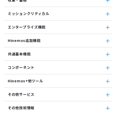
収集・蓄積
カスタム監視
ジョブ機能全般について
バイナリファイル監視
コマンドジョブ
収集・蓄積
収集値統合監視
ミッションクリティカル
ファイル転送ジョブ
転送
相関係数監視
参照ジョブ
ダウンロード
ミッションクリティカル
ログ件数監視
環境構築機能
エンタープライズ機能
検索
ミッションクリティカル（Linux）
システムログ監視
ジョブセッション
蓄積
ミッションクリティカル（Windows）
ログファイル監視
エンタープライズ機能
実行契機
収集
Hinemos追加機能
JMX監視
インシデント管理連携ツール
ジョブ連携送信ジョブ
SQL監視
Grafana
ジョブ連携待機ジョブ
Hinemos追加機能
共通基本機能
SNMPTRAP監視
ユーティリティ機能
ファイルチェックジョブ
Hinemosインシデントダッシュボード
SNMP監視
レポーティング
監視ジョブ
メッセージフィルタ
共通基本機能
HTTPシナリオ監視
ノードマップ
コンポーネント
承認ジョブ
Hinemosセキュリティオプション
セルフチェック
HTTP監視
ジョブマップ
メンテナンス
コンポーネント
Hinemosエージェント監視
Hinemos+他ツール
通知
Hinemosエージェント
Windowsイベント監視
アカウント
Hinemosクライアント
Windows サービス監視
Hinemos+他ツール
カレンダ
その他サービス
Hinemosマネージャ
サービス・ポート監視
google apps
リポジトリ
リソース監視
teams
その他サービス
その他技術情報
プロセス監視
slack
CloudGate UNO
PING監視
ActRecipe