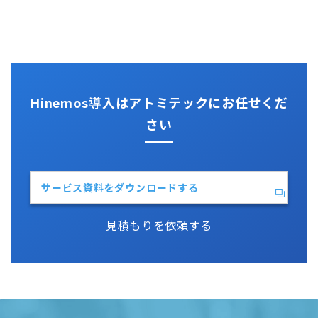
その他技術情報
監視機能全般について
Kompira Pigeon
Jenkins
性能機能
IT Asset コンシェル
Perl
Hinemos SDML
Vim
Python
Hinemos導入はアトミテックにお任せくだ
さい
サービス資料をダウンロードする
見積もりを依頼する