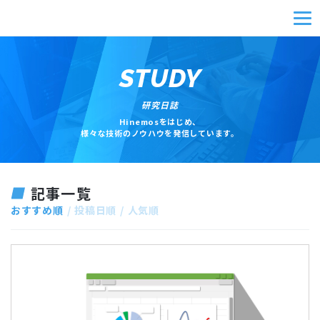
STUDY
研究日誌
Hinemosをはじめ、
様々な技術のノウハウを発信しています。
記事一覧
おすすめ順
投稿日順
人気順