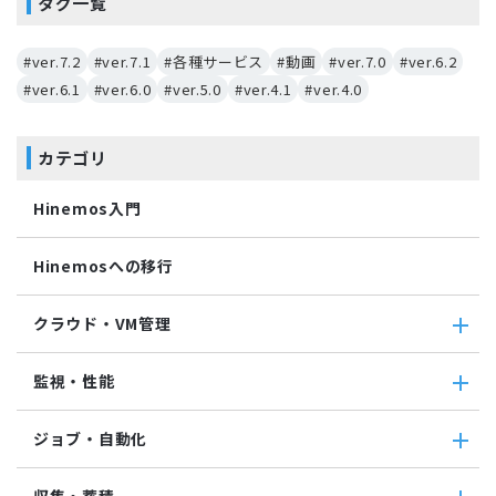
タグ一覧
#ver.7.2
#ver.7.1
#各種サービス
#動画
#ver.7.0
#ver.6.2
#ver.6.1
#ver.6.0
#ver.5.0
#ver.4.1
#ver.4.0
カテゴリ
Hinemos入門
Hinemosへの移行
クラウド・VM管理
クラウド・VM管理
監視・性能
クラウド・VM共通
クラウド管理機能(AWS)
監視・性能
ジョブ・自動化
VM管理機能
パケットキャプチャ監視
カスタムトラップ監視
ジョブ・自動化